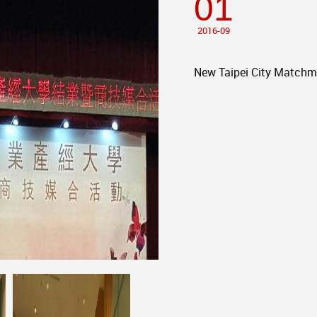
01
2016-09
New Taipei City Matchma