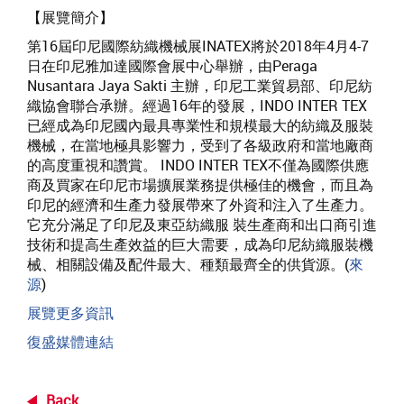
【展覽簡介】
第16屆印尼國際紡織機械展INATEX將於2018年4月4-7
日在印尼雅加達國際會展中心舉辦，由Peraga
Nusantara Jaya Sakti 主辦，印尼工業貿易部、印尼紡
織協會聯合承辦。經過16年的發展，INDO INTER TEX
已經成為印尼國內最具專業性和規模最大的紡織及服裝
機械，在當地極具影響力，受到了各級政府和當地廠商
的高度重視和讚賞。 INDO INTER TEX不僅為國際供應
商及買家在印尼市場擴展業務提供極佳的機會，而且為
印尼的經濟和生產力發展帶來了外資和注入了生產力。
它充分滿足了印尼及東亞紡織服 裝生產商和出口商引進
技術和提高生產效益的巨大需要，成為印尼紡織服裝機
械、相關設備及配件最大、種類最齊全的供貨源。(
來
源
)
展覽更多資訊
復盛媒體連結
Back