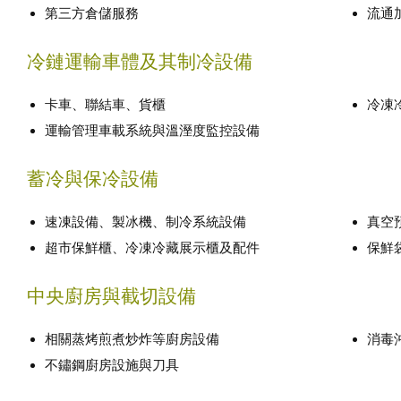
第三方倉儲服務
流通
冷鏈運輸車體及其制冷設備
卡車、聯結車、貨櫃
冷凍
運輸管理車載系統與溫溼度監控設備
蓄冷與保冷設備
速凍設備、製冰機、制冷系統設備
真空
超市保鮮櫃、冷凍冷藏展示櫃及配件
保鮮
中央廚房與截切設備
相關蒸烤煎煮炒炸等廚房設備
消毒
不鏽鋼廚房設施與刀具