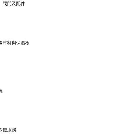
、閥門及配件
緣材料與保溫板
統
冷鏈服務