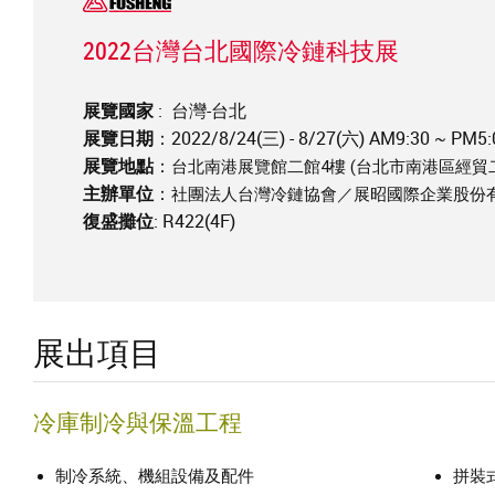
2022台灣台北國際冷鏈科技展
展覽國家
: 台灣-台北
展覽日期
：2022/8/24(三) - 8/27(六) AM9:30 ~ 
展覽地點
：
台北南港展覽館二館4樓
(台北市南港區經貿二
主辦單位
：
社團法人台灣冷鏈協會／展昭國際企業股份
復盛攤位
: R422(4F)
展出項目
冷庫制冷與保溫工程
制冷系統、機組設備及配件
拼裝