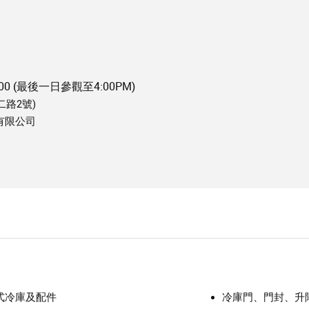
PM5:00 (最後一日參觀至4:00PM)
路2號)
有限公司
式冷庫及配件
冷庫門、門封、升