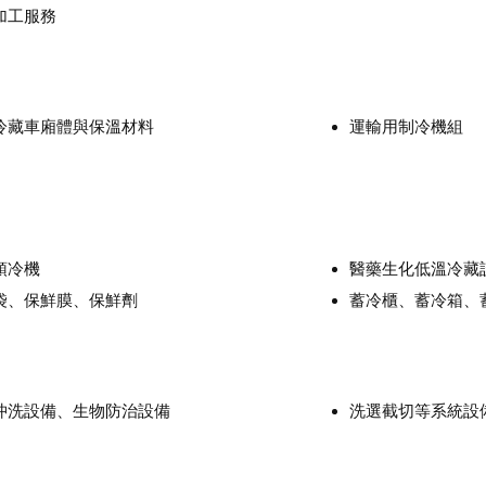
加工服務
冷藏車廂體與保溫材料
運輸用制冷機組
預冷機
醫藥生化低溫冷藏
袋、保鮮膜、保鮮劑
蓄冷櫃、蓄冷箱、
沖洗設備、生物防治設備
洗選截切等系統設