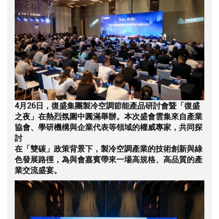
4月26日，復盛集團製冷空調節能產品研討會暨「復盛
之夜」在熱烈氛圍中圓滿舉辦。本次盛會雲集來自產業
協會、學研機構與企業代表等領域的權威專家，共同探
討
在「雙碳」政策背景下，製冷空調產業的技術創新與綠
色發展路徑，為與會嘉賓帶來一場高規格、高品質的產
業交流盛宴。