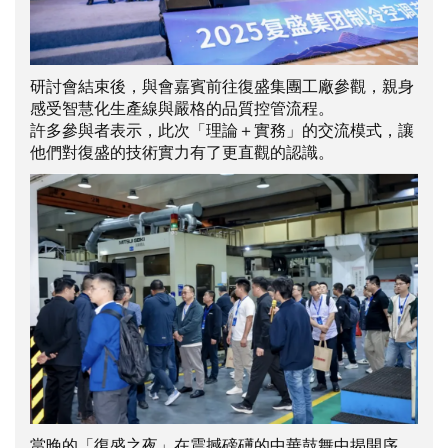
研討會結束後，與會嘉賓前往復盛集團工廠參觀，親身
感受智慧化生產線與嚴格的品質控管流程。
許多參與者表示，此次「理論＋實務」的交流模式，讓
他們對復盛的技術實力有了更直觀的認識。
當晚的「復盛之夜」在震撼磅礡的中華鼓舞中揭開序