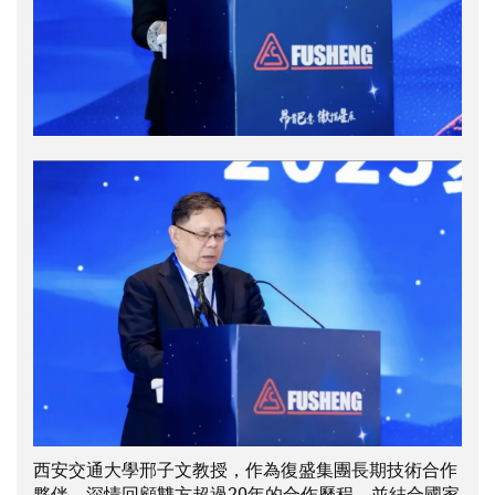
西安交通大學邢子文教授，作為復盛集團長期技術合作
夥伴，深情回顧雙方超過20年的合作歷程，並結合國家